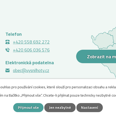
Telefon
+420 558 692 272
+420 606 036 576
Zobrazit na 
Elektronická podatelna
obec@vysnilhoty.cz
uhlas pro používání cookies, které slouží pro personalizaci obsahu a rekl
m na tlačítko „Přijmout vše“. Chcete-li přijímat pouze technicky nezbytné coo
Přijmout vše
Jen nezbytné
Nastavení
ení o přístupnosti
,
Mapa stránek
A