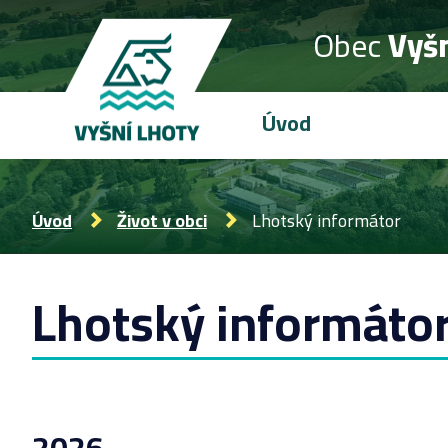
Obec
Vyšn
Úvod
Úvod
Život v obci
Lhotský informátor
Lhotský informáto
2026