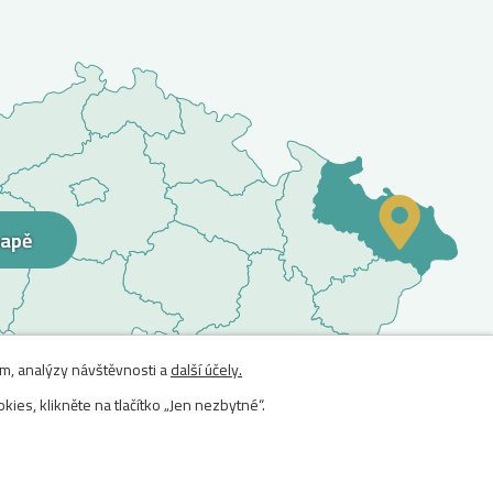
mapě
am, analýzy návštěvnosti a
další účely.
kies, klikněte na tlačítko „Jen nezbytné“.
NTEE s.r.o. -
Tvorba webových stránek
, Redakční systém IPO