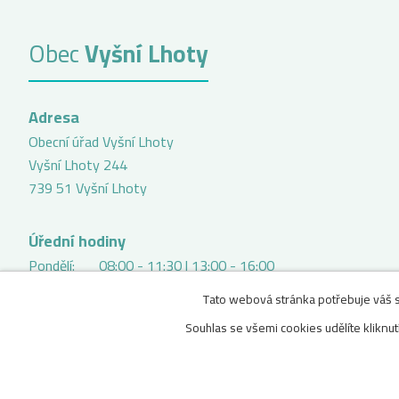
Obec
Vyšní Lhoty
Adresa
Obecní úřad Vyšní Lhoty
Vyšní Lhoty 244
739 51 Vyšní Lhoty
Úřední hodiny
Pondělí:
08:00 - 11:30
|
13:00 - 16:00
Středa:
08:00 - 11:30
|
13:00 - 16:00
Tato webová stránka potřebuje váš so
Souhlas se všemi cookies udělíte kliknutí
© 2026 Obec Vyšní Lhoty,
Kontaktovat webmastera
,
Prohláš